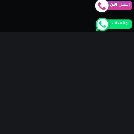
إتصل الآن
واتساب
15+
عاماً من
النقل والتخزين
من نحن